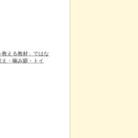
を教える教材」ではな
吠え・噛み癖・トイ