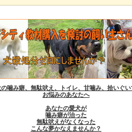
犬の噛み癖、無駄吠え、トイレ、甘噛み、拾いぐい
お悩みのあなたへ
あなたの愛犬が
噛み癖が治った
無駄吠えがなくなった
こんな夢かなえませんか？