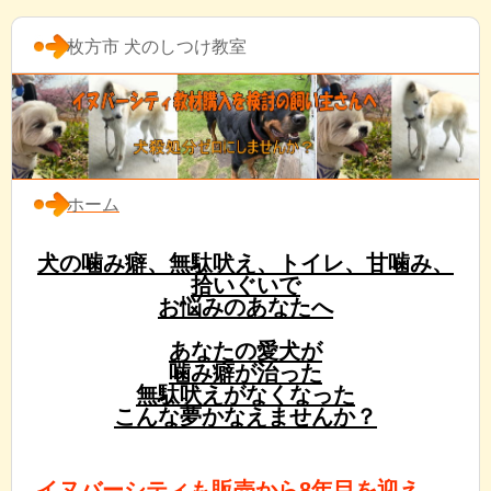
枚方市 犬のしつけ教室
ホーム
犬の噛み癖、無駄吠え、トイレ、甘噛み、
拾いぐいで
お悩みのあなたへ
あなたの愛犬が
噛み癖が治った
無駄吠えがなくなった
こんな夢かなえませんか？
イヌバーシティも販売から8年目を迎え、